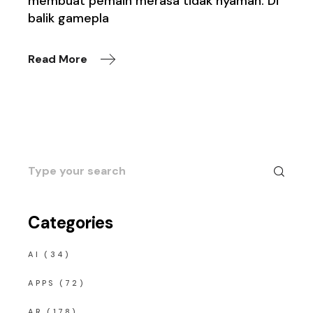
membuat pemain merasa tidak nyaman. Di
balik gamepla
Read More
Search
for:
Categories
AI
(34)
APPS
(72)
AR
(178)