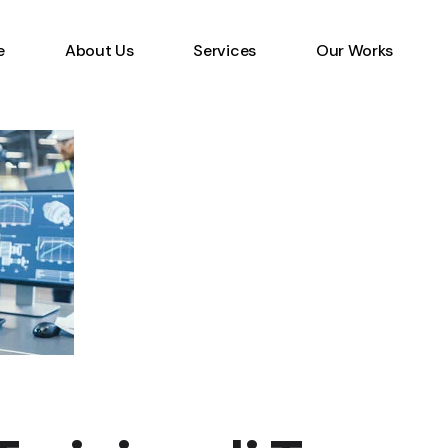
e
About Us
Services
Our Works
Information Technology
Specialist
Emerging Multimedia
Technology
Animation Studio