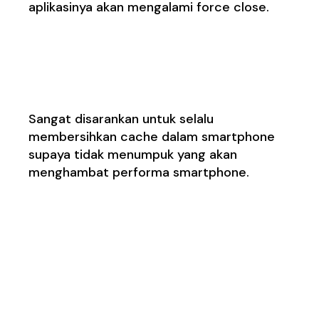
aplikasinya akan mengalami force close.
3.
File Cachenya
Menumpuk
Sangat disarankan untuk selalu
membersihkan cache dalam smartphone
supaya tidak menumpuk yang akan
menghambat performa smartphone.
Cara Mengatasi Force
Close dalam Android
1. Rutin Membersihkan
Data dan Cache