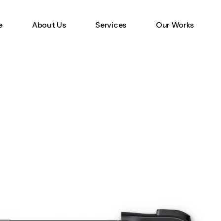
e
About Us
Services
Our Works
Information Technology
Specialist
Emerging Multimedia
Technology
Animation Studio