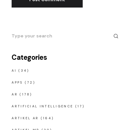
Search
for:
Categories
AI
(34)
APPS
(72)
AR
(178)
ARTIFICIAL INTELLIGENCE
(17)
ARTIKEL AR
(164)