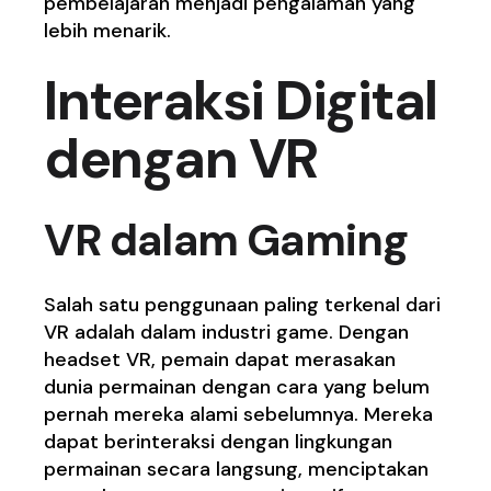
pembelajaran menjadi pengalaman yang
lebih menarik.
Interaksi Digital
dengan VR
VR dalam Gaming
Salah satu penggunaan paling terkenal dari
VR adalah dalam industri game. Dengan
headset VR, pemain dapat merasakan
dunia permainan dengan cara yang belum
pernah mereka alami sebelumnya. Mereka
dapat berinteraksi dengan lingkungan
permainan secara langsung, menciptakan