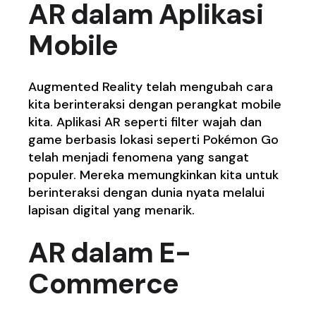
AR dalam Aplikasi
Mobile
Augmented Reality telah mengubah cara
kita berinteraksi dengan perangkat mobile
kita. Aplikasi AR seperti filter wajah dan
game berbasis lokasi seperti Pokémon Go
telah menjadi fenomena yang sangat
populer. Mereka memungkinkan kita untuk
berinteraksi dengan dunia nyata melalui
lapisan digital yang menarik.
AR dalam E-
Commerce