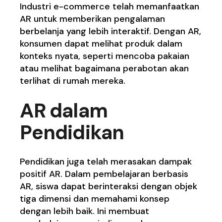
Industri e-commerce telah memanfaatkan
AR untuk memberikan pengalaman
berbelanja yang lebih interaktif. Dengan AR,
konsumen dapat melihat produk dalam
konteks nyata, seperti mencoba pakaian
atau melihat bagaimana perabotan akan
terlihat di rumah mereka.
AR dalam
Pendidikan
Pendidikan juga telah merasakan dampak
positif AR. Dalam pembelajaran berbasis
AR, siswa dapat berinteraksi dengan objek
tiga dimensi dan memahami konsep
dengan lebih baik. Ini membuat