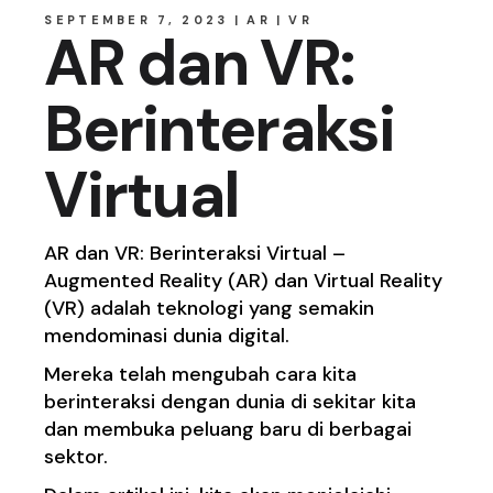
SEPTEMBER 7, 2023
AR
VR
AR dan VR:
Berinteraksi
Virtual
AR dan VR: Berinteraksi Virtual –
Augmented Reality (AR) dan Virtual Reality
(VR) adalah teknologi yang semakin
mendominasi dunia digital.
Mereka telah mengubah cara kita
berinteraksi dengan dunia di sekitar kita
dan membuka peluang baru di berbagai
sektor.