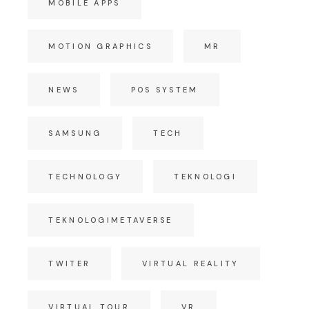
MOBILE APPS
MOTION GRAPHICS
MR
NEWS
POS SYSTEM
SAMSUNG
TECH
TECHNOLOGY
TEKNOLOGI
TEKNOLOGIMETAVERSE
TWITER
VIRTUAL REALITY
VIRTUAL TOUR
VR