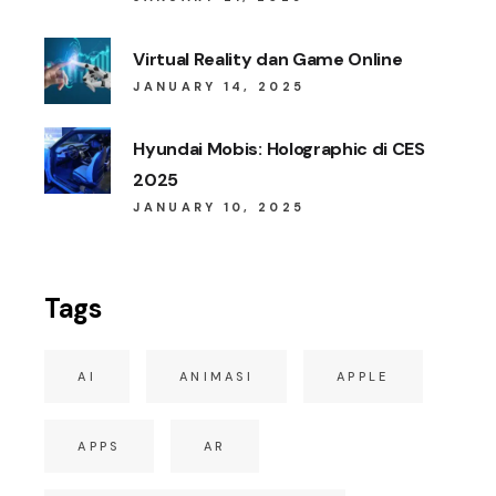
Virtual Reality dan Game Online
JANUARY 14, 2025
Hyundai Mobis: Holographic di CES
2025
JANUARY 10, 2025
Tags
AI
ANIMASI
APPLE
APPS
AR