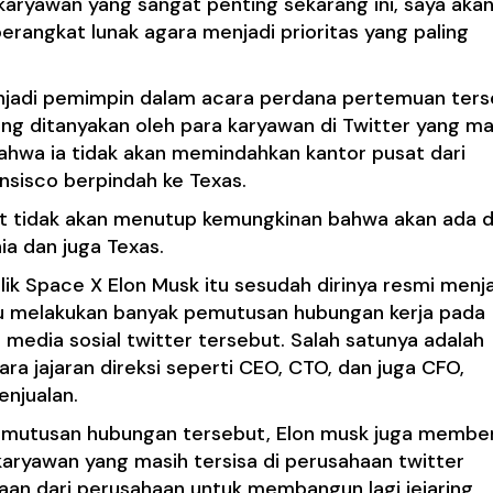
karyawan yang sangat penting sekarang ini, saya aka
angkat lunak agara menjadi prioritas yang paling
njadi pemimpin dalam acara perdana pertemuan ter
g ditanyakan oleh para karyawan di Twitter yang ma
bahwa ia tidak akan memindahkan kantor pusat dari
ansisco berpindah ke Texas.
ut tidak akan menutup kemungkinan bahwa akan ada 
ia dan juga Texas.
ik Space X Elon Musk itu sesudah dirinya resmi menj
 itu melakukan banyak pemutusan hubungan kerja pada
media sosial twitter tersebut. Salah satunya adalah
ra jajaran direksi seperti CEO, CTO, dan juga CFO,
enjualan.
pemutusan hubungan tersebut, Elon musk juga member
ryawan yang masih tersisa di perusahaan twitter
aan dari perusahaan untuk membangun lagi jejaring