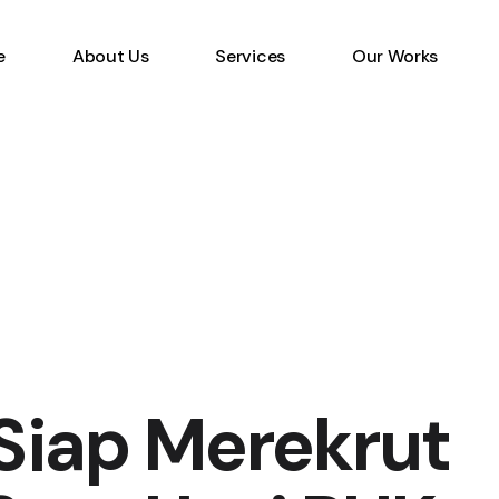
e
About Us
Services
Our Works
Information Technology
Specialist
Emerging Multimedia
Technology
Animation Studio
Siap Merekrut