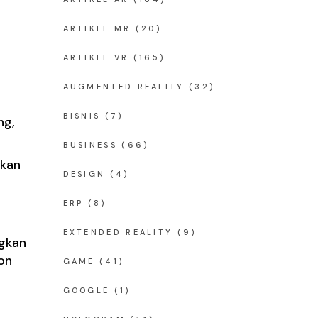
ARTIKEL MR
(20)
ARTIKEL VR
(165)
AUGMENTED REALITY
(32)
BISNIS
(7)
ng,
BUSINESS
(66)
akan
DESIGN
(4)
ERP
(8)
EXTENDED REALITY
(9)
ngkan
on
GAME
(41)
GOOGLE
(1)