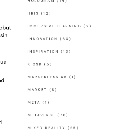
n
HOLOGRAM
(14)
HRIS
(12)
sebut
IMMERSIVE LEARNING
(2)
sih
INNOVATION
(60)
INSPIRATION
(13)
dua
KIOSK
(5)
MARKERLESS AR
(1)
adi
MARKET
(8)
META
(1)
METAVERSE
(70)
i
MIXED REALITY
(25)