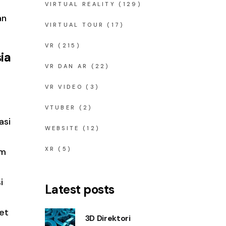
VIRTUAL REALITY
(129)
an
VIRTUAL TOUR
(17)
VR
(215)
ia
VR DAN AR
(22)
VR VIDEO
(3)
VTUBER
(2)
asi
WEBSITE
(12)
XR
(5)
am
i
Latest posts
et
3D Direktori