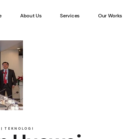
e
About Us
Services
Our Works
Information Technology
Specialist
Emerging Multimedia
Technology
Animation Studio
TEKNOLOGI