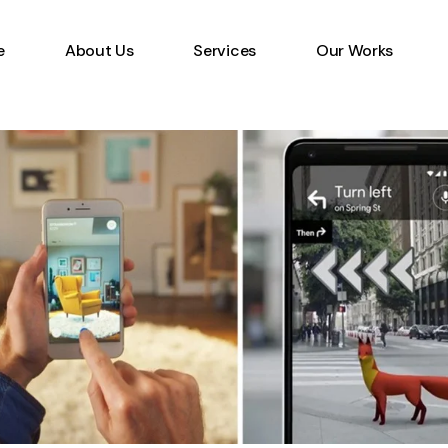
e
About Us
Services
Our Works
Information Technology
Specialist
Emerging Multimedia
Technology
Animation Studio