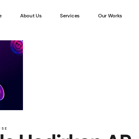
e
About Us
Services
Our Works
Information Technology
Specialist
Emerging Multimedia
Technology
Animation Studio
RSE