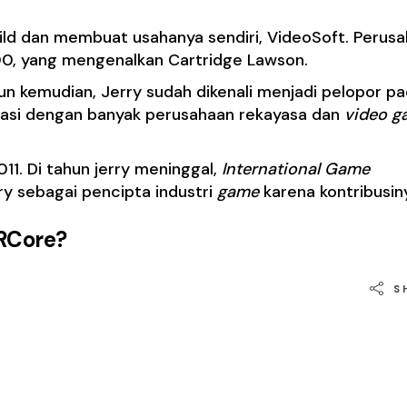
hild dan membuat usahanya sendiri, VideoSoft. Perus
00, yang mengenalkan Cartridge Lawson.
un kemudian, Jerry sudah dikenali menjadi pelopor p
ultasi dengan banyak perusahaan rekayasa dan
video g
11. Di tahun jerry meninggal,
International Game
y sebagai pencipta industri
game
karena kontribusin
ARCore?
S