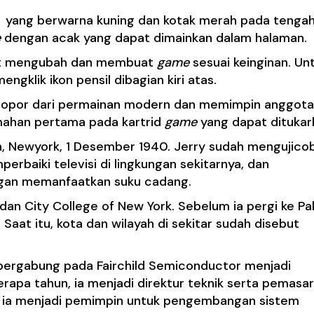
yang berwarna kuning dan kotak merah pada tenga
e
dengan acak yang dapat dimainkan dalam halaman.
pat mengubah dan membuat
game
sesuai keinginan. Un
gklik ikon pensil dibagian kiri atas.
elopor dari permainan modern dan memimpin anggota
ahan pertama pada kartrid
game
yang dapat ditukar
yn, Newyork, 1 Desember 1940. Jerry sudah mengujico
mperbaiki televisi di lingkungan sekitarnya, dan
engan memanfaatkan suku cadang.
dan City College of New York. Sebelum ia pergi ke Pa
. Saat itu, kota dan wilayah di sekitar sudah disebut
y bergabung pada Fairchild Semiconductor menjadi
rapa tahun, ia menjadi direktur teknik serta pemasa
n ia menjadi pemimpin untuk pengembangan sistem