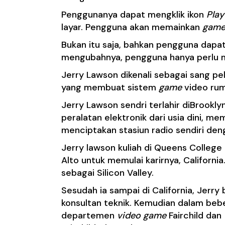
Penggunanya dapat mengklik ikon
Play
layar. Pengguna akan memainkan
gam
Bukan itu saja, bahkan pengguna da
mengubahnya, pengguna hanya perlu men
Jerry Lawson
dikenali sebagai sang p
yang membuat sistem
game
video rum
Jerry Lawson sendri terlahir diBrookl
peralatan elektronik dari usia dini, me
menciptakan stasiun radio sendiri d
Jerry lawson kuliah di Queens College 
Alto untuk memulai karirnya, California
sebagai Silicon Valley.
Sesudah ia sampai di California, Jerr
konsultan teknik. Kemudian dalam bebe
departemen
video game
Fairchild da