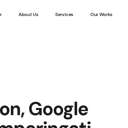
e
About Us
Services
Our Works
Information Technology
Specialist
Emerging Multimedia
Technology
Animation Studio
on, Google