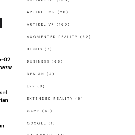
u
ARTIKEL MR
(20)
ARTIKEL VR
(165)
AUGMENTED REALITY
(32)
BISNIS
(7)
e-82
BUSINESS
(66)
game
DESIGN
(4)
ERP
(8)
sel
rian
EXTENDED REALITY
(9)
GAME
(41)
GOOGLE
(1)
an