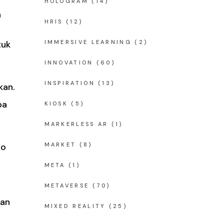
HOLOGRAM
(14)
h
HRIS
(12)
tuk
IMMERSIVE LEARNING
(2)
INNOVATION
(60)
INSPIRATION
(13)
kan.
ba
KIOSK
(5)
MARKERLESS AR
(1)
lo
MARKET
(8)
META
(1)
METAVERSE
(70)
ran
MIXED REALITY
(25)