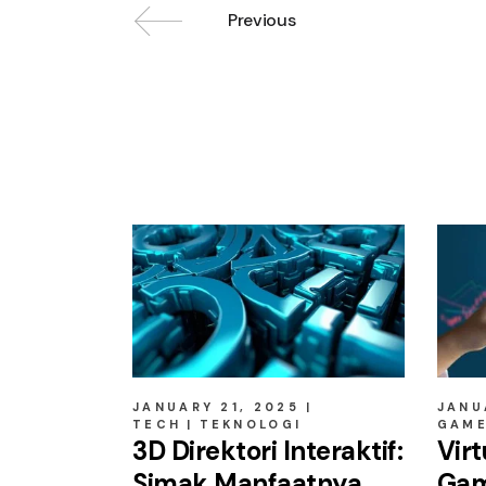
Previous
Related posts
JANUARY 21, 2025
JANU
TECH
TEKNOLOGI
GAM
3D Direktori Interaktif:
Virt
Simak Manfaatnya
Gam