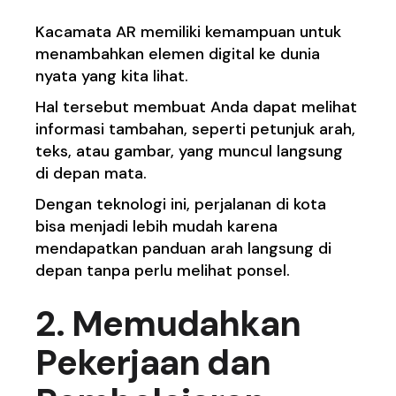
Kacamata AR memiliki kemampuan untuk
menambahkan elemen digital ke dunia
nyata yang kita lihat.
Hal tersebut membuat Anda dapat melihat
informasi tambahan, seperti petunjuk arah,
teks, atau gambar, yang muncul langsung
di depan mata.
Dengan teknologi ini, perjalanan di kota
bisa menjadi lebih mudah karena
mendapatkan panduan arah langsung di
depan tanpa perlu melihat ponsel.
2. Memudahkan
Pekerjaan dan