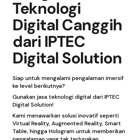
Teknologi
Digital Canggih
dari IPTEC
Digital Solution
Siap untuk mengalami pengalaman imersif
ke level berikutnya?
Gunakan jasa teknologi digital dari IPTEC
Digital Solution!
Kami menawarkan solusi inovatif seperti
Virtual Reality, Augmented Reality, Smart
Table, hingga Hologram untuk memberikan
pengalaman yang tak terlupakan.