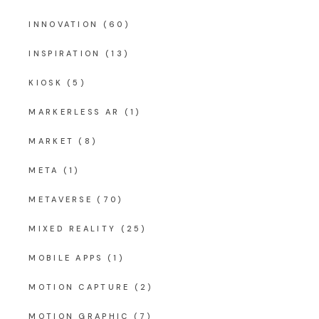
INNOVATION
(60)
INSPIRATION
(13)
KIOSK
(5)
MARKERLESS AR
(1)
MARKET
(8)
META
(1)
METAVERSE
(70)
MIXED REALITY
(25)
MOBILE APPS
(1)
MOTION CAPTURE
(2)
MOTION GRAPHIC
(7)