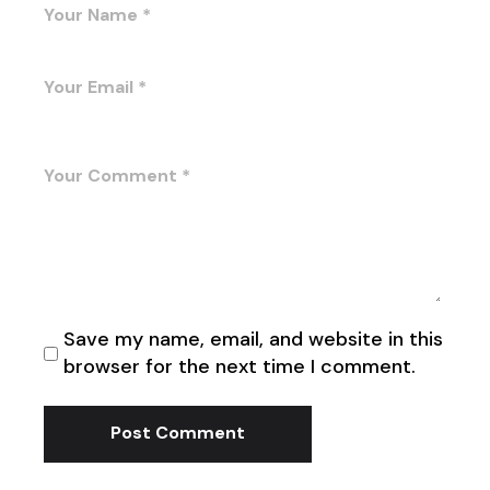
Save my name, email, and website in this
browser for the next time I comment.
Post Comment