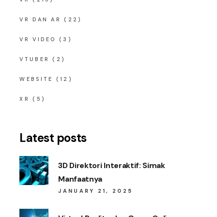
VR DAN AR
(22)
VR VIDEO
(3)
VTUBER
(2)
WEBSITE
(12)
XR
(5)
Latest posts
3D Direktori Interaktif: Simak
Manfaatnya
JANUARY 21, 2025