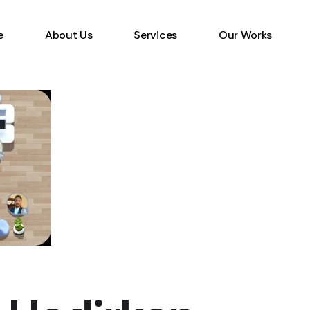
e
About Us
Services
Our Works
Information Technology
Specialist
Emerging Multimedia
Technology
Animation Studio