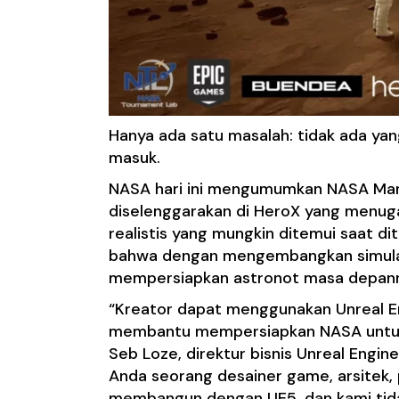
Hanya ada satu masalah: tidak ada yan
masuk.
NASA hari ini mengumumkan NASA Mars
diselenggarakan di HeroX yang menug
realistis yang mungkin ditemui saat d
bahwa dengan mengembangkan simulasi V
mempersiapkan astronot masa depanny
“Kreator dapat menggunakan Unreal En
membantu mempersiapkan NASA untuk mi
Seb Loze, direktur bisnis Unreal Engine
Anda seorang desainer game, arsitek, 
membangun dengan UE5, dan kami tidak 