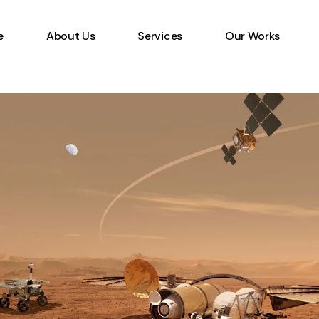
e
About Us
Services
Our Works
Information Technology
Specialist
Emerging Multimedia
Technology
Animation Studio