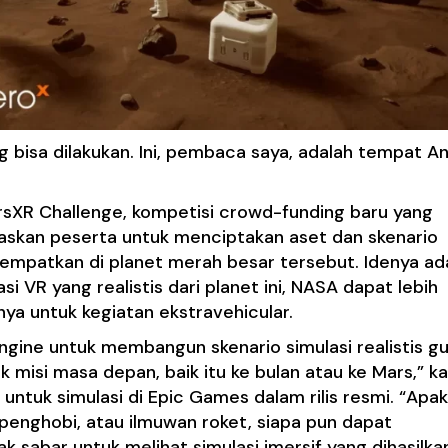
g bisa dilakukan. Ini, pembaca saya, adalah tempat A
XR Challenge, kompetisi crowd-funding baru yang
askan peserta untuk menciptakan aset dan skenario
itempatkan di planet merah besar tersebut. Idenya ad
R yang realistis dari planet ini, NASA dapat lebih
a untuk kegiatan ekstravehicular.
gine untuk membangun skenario simulasi realistis g
si masa depan, baik itu ke bulan atau ke Mars,” ka
 untuk simulasi di Epic Games dalam rilis resmi. “Apa
penghobi, atau ilmuwan roket, siapa pun dapat
sabar untuk melihat simulasi imersif yang dihasilka