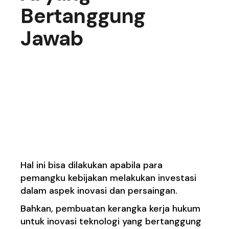
Bertanggung
Jawab
Me
ningkatkan
P
eluang
dengan
Mengoptimalkan
P
otensi
E
konomi AI
Hal ini bisa dilakukan apabila para
pemangku kebijakan melakukan investasi
dalam aspek inovasi dan persaingan.
Bahkan, pembuatan kerangka kerja hukum
untuk inovasi teknologi yang bertanggung