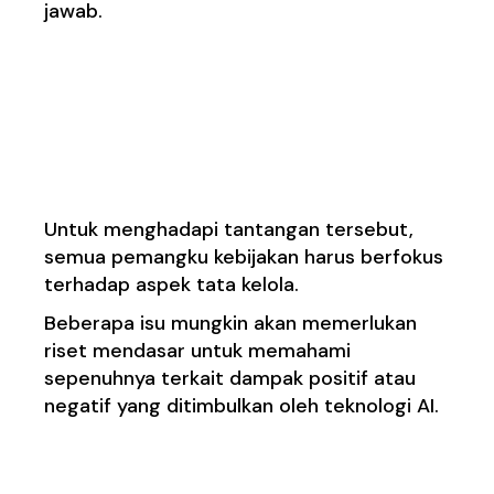
jawab.
Mendorong
Tanggung
Jawab dan Menurunkan
R
isiko
Disalahgunakan
Untuk menghadapi tantangan tersebut,
semua pemangku kebijakan harus berfokus
terhadap aspek tata kelola.
Beberapa isu mungkin akan memerlukan
riset mendasar untuk memahami
sepenuhnya terkait dampak positif atau
negatif yang ditimbulkan oleh teknologi AI.
Men
jaga Keamanan