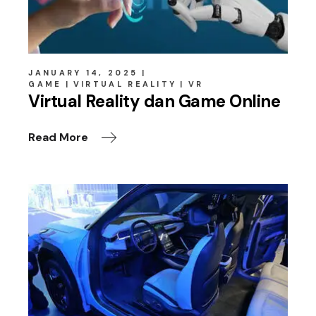
JANUARY 14, 2025
GAME
VIRTUAL REALITY
VR
Virtual Reality dan Game Online
Read More