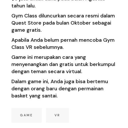
tahun lalu.
Gym Class diluncurkan secara resmi dalam
Quest Store pada bulan Oktober sebagai
game gratis.
Apabila Anda belum pernah mencoba Gym
Class VR sebelumnya.
Game ini merupakan cara yang
menyenangkan dan gratis untuk berkumpul
dengan teman secara virtual.
Dalam game ini, Anda juga bisa bertemu
dengan orang baru dengan permainan
basket yang santai.
GAME
VR