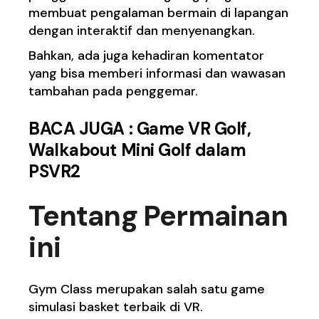
membuat pengalaman bermain di lapangan
dengan interaktif dan menyenangkan.
Bahkan, ada juga kehadiran komentator
yang bisa memberi informasi dan wawasan
tambahan pada penggemar.
BACA JUGA :
Game VR Golf,
Walkabout Mini Golf dalam
PSVR2
Tentan
g Permainan
ini
Gym Class merupakan salah satu game
simulasi basket terbaik di VR.