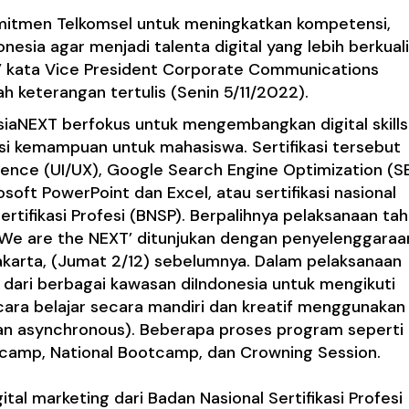
itmen Telkomsel untuk meningkatkan kompetensi,
nesia agar menjadi talenta digital yang lebih berkual
l,” kata Vice President Corporate Communications
h keterangan tertulis (Senin 5/11/2022).
esiaNEXT berfokus untuk mengembangkan digital skills
si kemampuan untuk mahasiswa. Sertifikasi tersebut
ience (UI/UX), Google Search Engine Optimization (S
soft PowerPoint dan Excel, atau sertifikasi nasional
ertifikasi Profesi (BNSP). Berpalihnya pelaksanaan ta
’We are the NEXT’ ditunjukan dengan penyelenggaraa
akarta, (Jumat 2/12) sebelumnya. Dalam pelaksanaan
 dari berbagai kawasan diIndonesia untuk mengikuti
cara belajar secara mandiri dan kreatif menggunakan
an asynchronous). Beberapa proses program seperti
otcamp, National Bootcamp, dan Crowning Session.
gital marketing dari Badan Nasional Sertifikasi Profesi