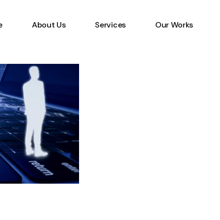
e
About Us
Services
Our Works
Information Technology
Specialist
Emerging Multimedia
Technology
Animation Studio