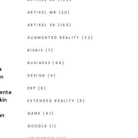
ARTIKEL MR
(20)
ARTIKEL VR
(165)
AUGMENTED REALITY
(32)
BISNIS
(7)
BUSINESS
(66)
a
an
DESIGN
(4)
ERP
(8)
lenta
kin
EXTENDED REALITY
(9)
GAME
(41)
an
GOOGLE
(1)