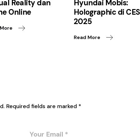
ual Reality dan
Hyundai Mobis:
e Online
Holographic di CE
2025
 More
Read More
d.
Required fields are marked
*