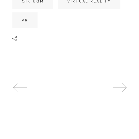
GIK UGM
VIRTUAL REALITY
VR
Related posts