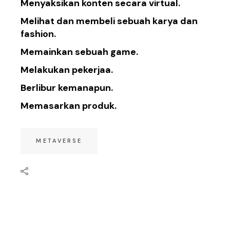
Men
yaksikan konten secara
virtual
.
Melihat dan membeli
sebuah karya dan
f
ashion.
Memainkan sebuah
game
.
Melakukan p
ekerja
a.
Berlibur kemana
pun.
Mem
asarkan
produk
.
METAVERSE