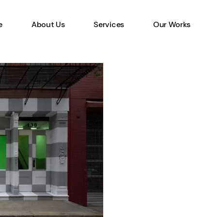
e
About Us
Services
Our Works
Information Technology
Specialist
Emerging Multimedia
Technology
Animation Studio