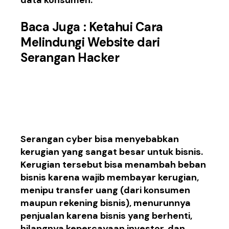
Baca Juga :
Ketahui Cara
Melindungi Website dari
Serangan Hacker
3. Serangan cyber
sangat mahal
Serangan
cyber
bisa menyebabkan
kerugian
yang sangat
besar
untuk
bisnis.
Kerugian
tersebut bisa
menambah beban
bisnis
karena
wajib
membayar
kerugian
,
menipu
transfer uang (dari
konsumen
maupun
rekening bisnis),
menurunnya
penjualan
karena
bisnis yang
berhenti
,
hilangnya
kepercayaan investor, dan