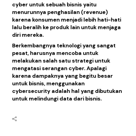
cyber untuk
sebuah
bisnis
yaitu
menurunnya
pen
ghasilan
(revenue)
karena
konsumen
menjad
i lebih
hati-hati
lalu
beralih
ke
produk
lain untuk me
njaga
diri mereka.
Berkembangnya
teknologi yang sangat
pesat
,
harusnya mencoba
untuk
me
lakukan
salah satu
strategi
untuk
meng
atasi serangan
cyber
.
Apalagi
karena
dampaknya yang
begitu
besar
untuk
bisnis,
menggunakan
cybersecurity
adalah hal yang
di
butukan
untuk me
lindungi data dari bisnis
.