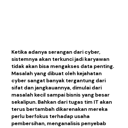
1. Serangan cyber bisa
memberhentikan
kinerja pada bisnis
Ketika
adanya serangan dari cyber
,
sistem
nya
akan
terkunci
jadi
karyawan
tidak
akan bisa
mengakses data penting.
Masalah
yang di
buat
oleh kejahatan
cyber
sangat banyak
tergantung
dari
sifat dan
jangkauannya
,
di
mulai dari
masalah
kecil samp
ai
bisnis
yang
besar
sekalipun
.
Bahkan dari
tugas
tim
IT akan
terus
bertambah
dikarenakan
mereka
perlu
ber
fokus
terhadap usaha
pembersihan, me
nganalisis penyebab