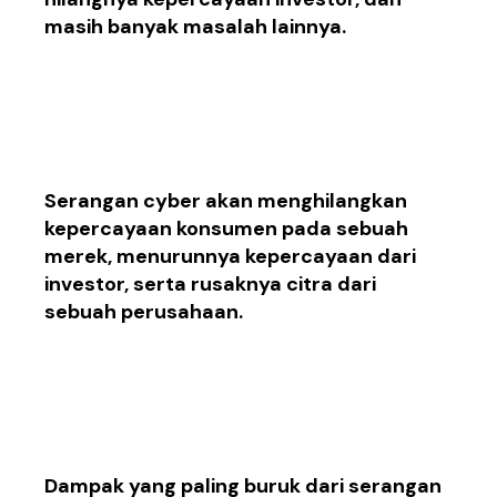
masih banyak masalah lainnya
.
4. Jatuhnya citra
perusahaan
Serangan cyber akan menghilangkan
kepercayaan
konsumen pada sebuah
merek,
menurunnya
kepercayaan dari
in
v
estor
,
serta rusaknya
citra
dari
sebuah perusahaan.
5. Hilangnya
penghasilan bisnis
D
ampak
yang paling
buruk dari serangan