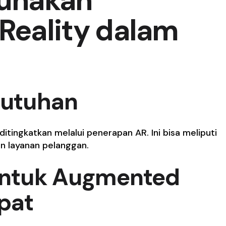
unakan
eality dalam
ebutuhan
itingkatkan melalui penerapan AR. Ini bisa meliputi
n layanan pelanggan.
 untuk Augmented
epat