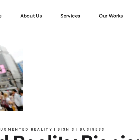
e
About Us
Services
Our Works
Information Technology
Specialist
Emerging Multimedia
Technology
Animation Studio
AUGMENTED REALITY
BISNIS
BUSINESS