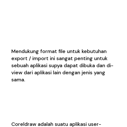
2.
Mendukung format
Import / Export yang
banyak
Mendukung format
file
untuk kebutuhan
export / import ini sangat penting untuk
sebuah aplikasi supya dapat dibuka dan di-
view dari aplikasi lain dengan jenis yang
sama.
3.
Mudah
Menggunakannya
Coreldraw adalah suatu aplikasi user-