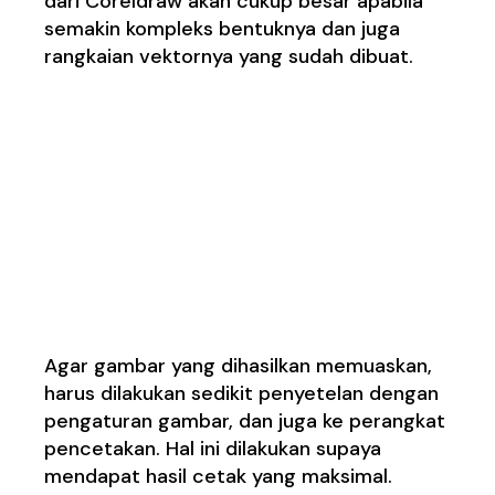
dari Coreldraw akan cukup besar apabila
semakin kompleks bentuknya dan juga
rangkaian vektornya yang sudah dibuat.
2.
Ketika
menggabungkan dua
objek vektor dan Photo
/ bitmap kualitas
cetakanya kurang
baik
Agar gambar yang dihasilkan memuaskan,
harus dilakukan sedikit penyetelan dengan
pengaturan gambar, dan juga ke perangkat
pencetakan. Hal ini dilakukan supaya
mendapat hasil cetak yang maksimal.