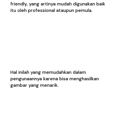
friendly, yang artinya mudah digunakan baik
itu oleh professional ataupun pemula.
4. Tersedia banyak tool,
seperti selection,
editing, dan
penggunaan efek
Hal inilah yang memudahkan dalam
pengunaannya karena bisa menghasilkan
gambar yang menarik.
5. Menjadi standar
industri dan