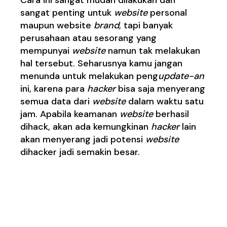
sangat penting untuk
website
personal
maupun website
brand
, tapi banyak
perusahaan atau sesorang yang
mempunyai
website
namun tak melakukan
hal tersebut. Seharusnya kamu jangan
menunda untuk melakukan peng
update
-an
ini, karena para
hacker
bisa saja menyerang
semua data dari
website
dalam waktu satu
jam. Apabila keamanan
website
berhasil
dihack, akan ada kemungkinan
hacker
lain
akan menyerang jadi potensi
website
dihacker jadi semakin besar.
·
Memilih jasa layanan
cloud hosting
terpercaya