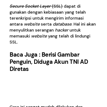
Secure Socket Layer
(SSL)
dapat di
gunakan dengan kebiasaan yang telah
terenkripsi untuk mengirim informasi
antara
website
serta
database
. Hal ini akan
menyulitkan serangan
hacker
untuk
memasuki
website
yang telah di lindungi
SSL.
Baca Juga :
Berisi Gambar
Penguin, Diduga Akun TNI AD
Diretas
·
Rutin update
software
dan aplikasi
Cara ini sangat mudah dilakukan dan