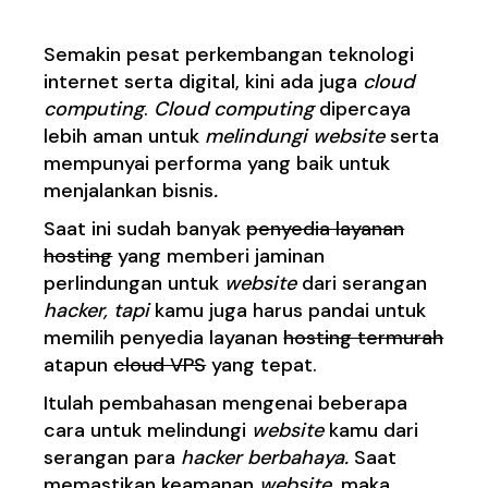
Semakin pesat perkembangan teknologi
internet serta digital, kini ada juga
cloud
computing
.
Cloud computing
dipercaya
lebih aman untuk
melindungi
website
serta
mempunyai performa yang baik untuk
menjalankan bisnis
.
Saat ini sudah banyak
penyedia layanan
hosting
yang memberi jaminan
perlindungan untuk
website
dari serangan
hacker
, tapi
kamu juga harus pandai untuk
memilih penyedia layanan
hosting termurah
atapun
cloud VPS
yang tepat.
Itulah pembahasan mengenai beberapa
cara untuk melindungi
website
kamu dari
serangan para
hacker berbahaya.
Saat
memastikan keamanan
website
, maka