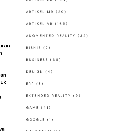
ARTIKEL MR
(20)
ARTIKEL VR
(165)
AUGMENTED REALITY
(32)
aran
BISNIS
(7)
n
BUSINESS
(66)
DESIGN
(4)
gan
tuk
ERP
(8)
i
EXTENDED REALITY
(9)
GAME
(41)
GOOGLE
(1)
nya