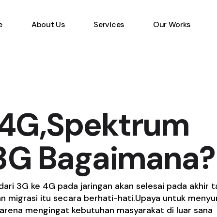
e
About Us
Services
Our Works
Information Technology
Specialist
Emerging Multimedia
Technology
 4G,Spektrum
Animation Studio
 3G Bagaimana?
ari 3G ke 4G pada jaringan akan selesai pada akhir 
n migrasi itu secara berhati-hati.Upaya untuk menyu
karena mengingat kebutuhan masyarakat di luar sana