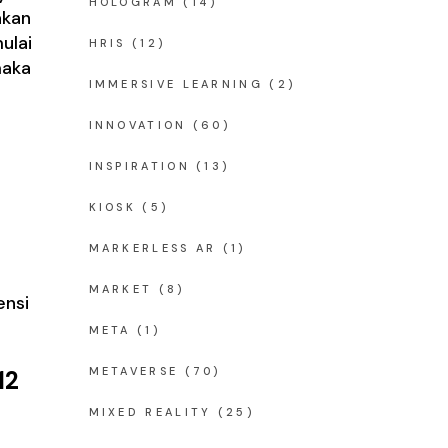
HOLOGRAM
(14)
akan
ulai
HRIS
(12)
maka
IMMERSIVE LEARNING
(2)
INNOVATION
(60)
INSPIRATION
(13)
B
KIOSK
(5)
MARKERLESS AR
(1)
MARKET
(8)
ensi
META
(1)
METAVERSE
(70)
12
MIXED REALITY
(25)