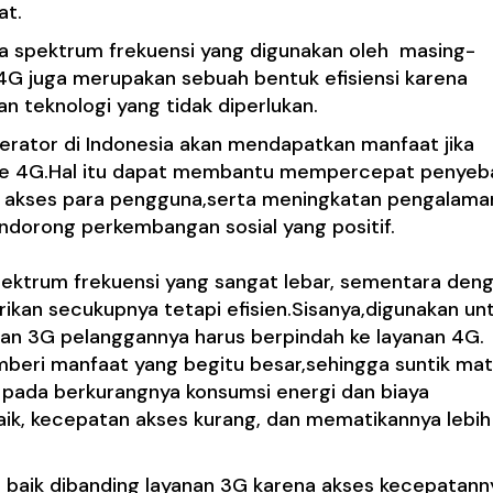
at.
ya spektrum frekuensi yang digunakan oleh masing-
 4G
juga merupakan sebuah bentuk efisiensi karena
n teknologi yang tidak diperlukan.
erator di Indonesia akan mendapatkan manfaat jika
 ke 4G.Hal itu dapat membantu mempercepat penyeb
 akses para pengguna,serta meningkatan pengalama
dorong perkembangan sosial yang positif.
pektrum frekuensi yang sangat lebar, sementara den
rikan secukupnya tetapi efisien.Sisanya,digunakan un
nan 3G pelanggannya harus berpindah ke layanan 4G.
eri manfaat yang begitu besar,sehingga suntik mat
 pada berkurangnya konsumsi energi dan biaya
baik, kecepatan akses kurang, dan mematikannya lebih
h baik dibanding layanan 3G karena akses kecepatan