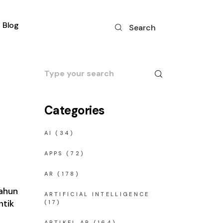
Blog
Search
Search
for:
Categories
AI
(34)
APPS
(72)
AR
(178)
tahun
ARTIFICIAL INTELLIGENCE
ntik
(17)
ARTIKEL AR
(164)