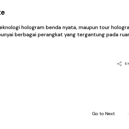
te
nologi hologram benda nyata, maupun tour hologra
nyai berbagai perangkat yang tergantung pada rua
S
Go to Next