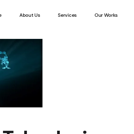
e
About Us
Services
Our Works
Information Technology
Specialist
Emerging Multimedia
Technology
Animation Studio