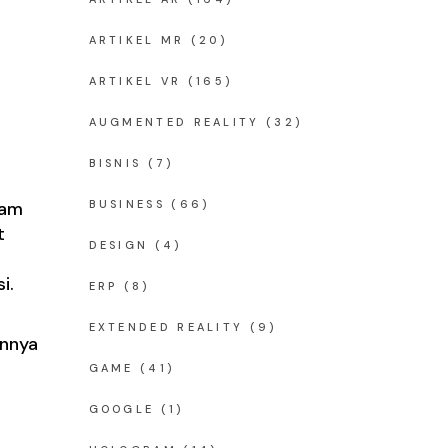
ARTIKEL MR
(20)
ARTIKEL VR
(165)
AUGMENTED REALITY
(32)
BISNIS
(7)
lam
BUSINESS
(66)
t
DESIGN
(4)
i.
ERP
(8)
EXTENDED REALITY
(9)
nnnya
GAME
(41)
GOOGLE
(1)