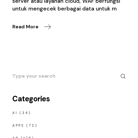
server atau layanan cloud, WAF berfungsi
untuk mengecek berbagai data untuk m
Read More
Search
for:
Categories
AI
(34)
APPS
(72)
AR
(178)